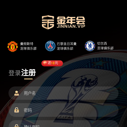
送
18
元
注册
登录